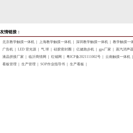
友情链接：
北京教学触摸一体机
上海教学触摸一体机
深圳教学触摸一体机
教学触摸一
广告机
LED 背光源
气 球
硅胶密封圈
亿健跑步机
gps厂家
蒸汽消声
液晶拼接厂家
临沂商情网
红铺网
粤ICP备2021111002号
云南触摸一体机
看板管理
生产管理
SOP作业指导书
生产看板