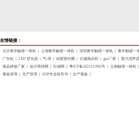
友情链接：
北京教学触摸一体机
上海教学触摸一体机
深圳教学触摸一体机
教学触摸一
广告机
LED 背光源
气 球
硅胶密封圈
亿健跑步机
gps厂家
蒸汽消声
液晶拼接厂家
临沂商情网
红铺网
粤ICP备2021111002号
云南触摸一体机
看板管理
生产管理
SOP作业指导书
生产看板