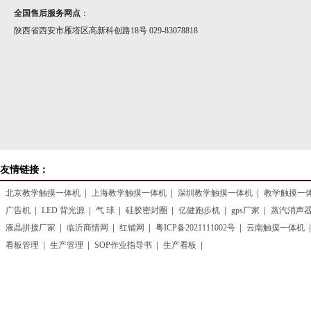
全国售后服务网点
：
陕西省西安市雁塔区高新科创路18号 029-83078818
友情链接：
北京教学触摸一体机
上海教学触摸一体机
深圳教学触摸一体机
教学触摸一
广告机
LED 背光源
气 球
硅胶密封圈
亿健跑步机
gps厂家
蒸汽消声
液晶拼接厂家
临沂商情网
红铺网
粤ICP备2021111002号
云南触摸一体机
看板管理
生产管理
SOP作业指导书
生产看板